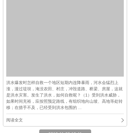
洪水爆发时怎样自救一个地区短期内连降暴雨，河水会猛烈上
涨，漫过堤坝，淹没农田、村庄，冲毁道路、桥梁、房屋，这就
是洪水灾害。发生了洪水，如何自救呢？（1）受到洪水威胁，
如果时间充裕，应按照预定路线，有组织地向山坡、高地等处转
移；在措手不及，已经受到洪水包围的 ...
阅读全文