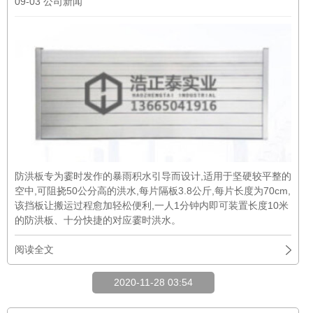
09-03
公司新闻
防洪板专为霎时发作的暴雨积水引导而设计,适用于坚硬较平整的
空中,可阻挠50公分高的洪水,每片隔板3.8公斤,每片长度为70cm,
该挡板让搬运过程愈加轻松便利,一人1分钟内即可装置长度10米
的防洪板、十分快捷的对应霎时洪水。
阅读全文
2020-11-28 03:54