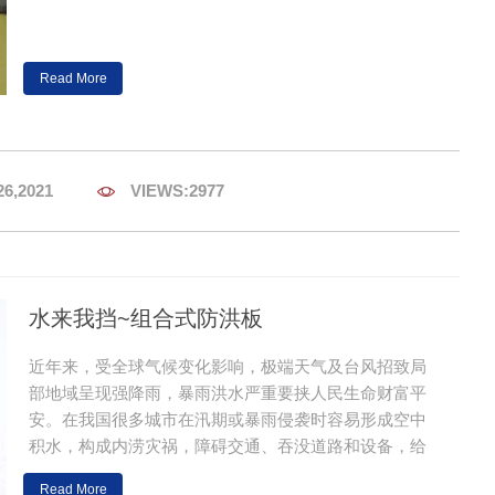
Read More
26,2021

VIEWS:2977
水来我挡~组合式防洪板
近年来，受全球气候变化影响，极端天气及台风招致局
部地域呈现强降雨，暴雨洪水严重要挟人民生命财富平
安。在我国很多城市在汛期或暴雨侵袭时容易形成空中
积水，构成内涝灾祸，障碍交通、吞没道路和设备，给
很多居民形成生命财富损失。
Read More