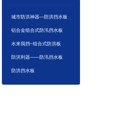
城市防洪神器—防洪挡水板
铝合金组合式防汛挡水板
水来我挡~组合式防洪板
防洪利器——防汛挡水板
防洪挡水板