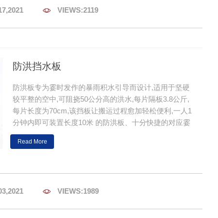
17,2021

VIEWS:2119
防洪挡水板
防洪板专为霎时发作的暴雨积水引导而设计,适用于坚硬
较平整的空中,可阻挠50公分高的洪水,每片隔板3.8公斤,
每片长度为70cm,该挡板让搬运过程愈加轻松便利,一人1
分钟内即可装置长度10米 的防洪板、十分快捷的对应霎
时洪水。
Read More
03,2021

VIEWS:1989