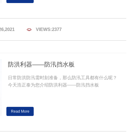
26,2021

VIEWS:2377
防洪利器——防汛挡水板
日常防洪防汛需时刻准备，那么防汛工具都有什么呢？
今天浩正泰为您介绍防洪利器——防汛挡水板
Read More