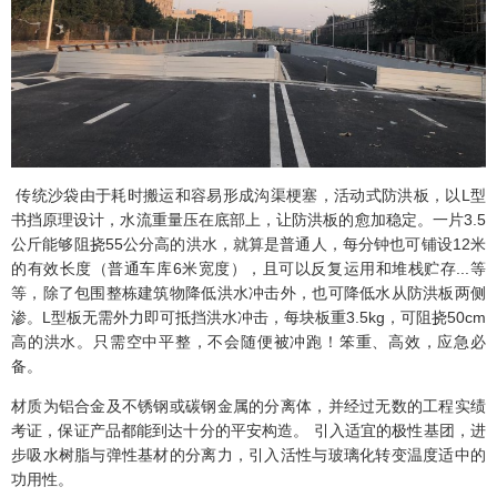
传统沙袋由于耗时搬运和容易形成沟渠梗塞，活动式防洪板，以L型
书挡原理设计，水流重量压在底部上，让防洪板的愈加稳定。一片3.5
公斤能够阻挠55公分高的洪水，就算是普通人，每分钟也可铺设12米
的有效长度（普通车库6米宽度），且可以反复运用和堆栈贮存...等
等，除了包围整栋建筑物降低洪水冲击外，也可降低水从防洪板两侧
渗。L型板无需外力即可抵挡洪水冲击，每块板重3.5kg，可阻挠50cm
高的洪水。只需空中平整，不会随便被冲跑！笨重、高效，应急必
备。
材质为铝合金及不锈钢或碳钢金属的分离体，并经过无数的工程实绩
考证，保证产品都能到达十分的平安构造。 引入适宜的极性基团，进
步吸水树脂与弹性基材的分离力，引入活性与玻璃化转变温度适中的
功用性。