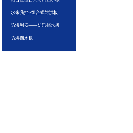
水来我挡~组合式防洪板
防洪利器——防汛挡水板
防洪挡水板