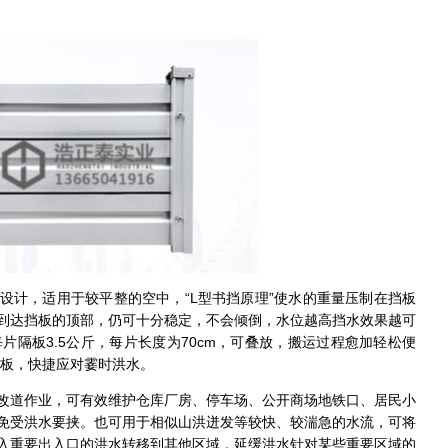
设计，适用于较平整的空中，“L型书挡原理”使水的重量压制在挡板
到达挡板的顶部，仍可十分稳定，不会倾倒，水位越高挡水效果越可
片隔板3.5公斤，每片长度为70cm，可叠放，搬运过程愈加轻松便
洪板，快捷应对霎时洪水。
改道作业，可有效维护仓库厂房、停车场、公开商场地铁口、居民小
免受洪水要挟。也可用于相似山洪迸发等较快、较湍急的水流，可将
入重要出入口的洪水转移到其他区域，延缓洪水针对某些重要区域的