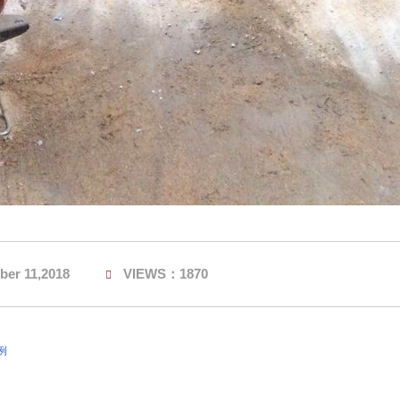
er 11,2018
VIEWS：1870
例