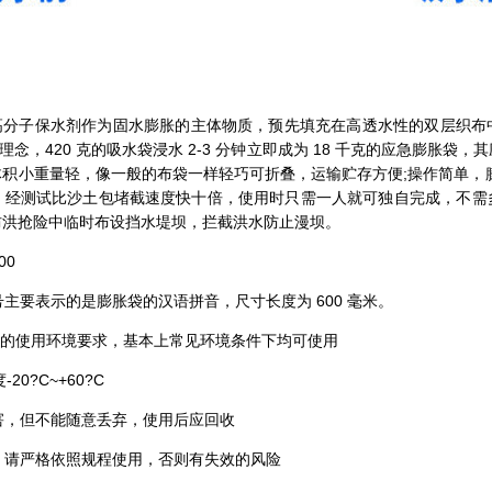
是以高分子保水剂作为固水膨胀的主体物质，预先填充在高透水性的双层织
理念，420 克的吸水袋浸水 2-3 分钟立即成为 18 千克的应急膨胀袋
积小重量轻，像一般的布袋一样轻巧可折叠，运输贮存方便;操作简单，
。经测试比沙土包堵截速度快十倍，使用时只需一人就可独自完成，不需
防洪抢险中临时布设挡水堤坝，拦截洪水防止漫坝。
00
号主要表示的是膨胀袋的汉语拼音，尺寸长度为 600 毫米。
定的使用环境要求，基本上常见环境条件下均可使用
20?C~+60?C
无害，但不能随意丢弃，使用后应回收
品，请严格依照规程使用，否则有失效的风险