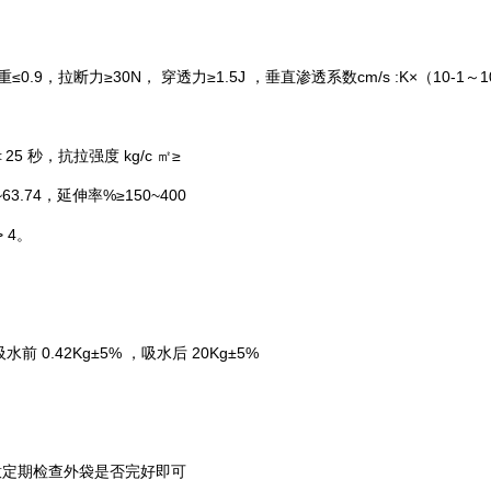
.9，拉断力≥30N， 穿透力≥1.5J ，垂直渗透系数cm/s :K×（10-1～1
5 秒，抗拉强度 kg/c ㎡≥
~63.74，延伸率%≥150~400
> 4。
水前 0.42Kg±5% ，吸水后 20Kg±5%
意定期检查外袋是否完好即可