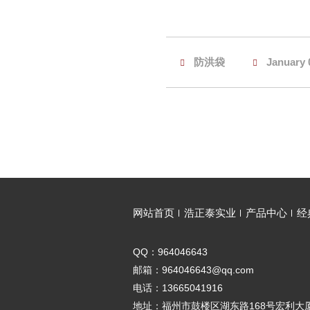
防洪袋
January 
网站首页
浩正泰实业
产品中心
经
QQ：964046643
邮箱：964046643@qq.com
电话：13665041916
地址：福州市鼓楼区湖东路168号宏利大厦