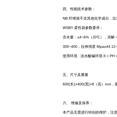
四、性能技术参数：
NB 纤维袋不含其他化学成分，比重≤0
WSBY 柔性袋参数要求：
含水量：≤4~6%（20℃），溶解＜2
300~400，拉伸强度 Mpa≥44.12
使用环境 : 淡水酸碱环境 8 > PH 
五、尺寸及重量
600(长)×400(宽)×8（高）mm，吸
六、 维修及保养：
本产品无需进行特别的维护，注